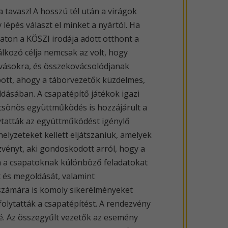
 tavasz! A hosszú tél után a virágok
 lépés választ el minket a nyártól. Ha
aton a KÖSZI irodája adott otthont a
lkozó célja nemcsak az volt, hogy
ívásokra, és összekovácsolódjanak
pott, ahogy a táborvezetők küzdelmes,
ásában. A csapatépítő játékok igazi
lcsönös együttműködés is hozzájárult a
lytatták az együttműködést igénylő
helyzeteket kellett eljátszaniuk, amelyek
zvényt, aki gondoskodott arról, hogy a
n a csapatoknak különböző feladatokat
át és megoldását, valamint
számára is komoly sikerélményeket
 folytatták a csapatépítést. A rendezvény
lé. Az összegyűlt vezetők az esemény