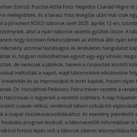
ban Szerző: Pusztai Attila Fotó: Hegedüs Csanád Végre itt a
yre melegebbek, és a tavasz friss levegője után már csak egy
 a jól ismert KÖSZI táborok sem! 2025. április 12-én, szomb
vénynek, ahol a nyári táborok vezetői gyűltek össze. A talá
nem hogy közösen felkészüljenek az előttük álló nyári kih
rendezvény azonnal barátságos és lendületes hangulatot ka
lták ki, hogyan működhetnek együtt egy-egy kihívás megold
oztak, de nemcsak a játékok, hanem a csoportok közötti kö
kokkal indították a napot, majd táboronként elkülönülve fo
kreativitás és az improvizáció is teret kaptak, hiszen olyan 
nak. Dr. Horváthné Pellionisz Petra tréner vezette a rende
en hasznosak is legyenek a vezetők számára. A nap folyamá
irakót szavak nélkül, rendkívüli tábori szituációk eljátszás
ak a csapat összekovácsolódásához. Az esemény jelenlévők 
a hivatalos program lezárult, a táborvezetők informálisan is
kívül fontos lépés volt a táborok sikeres lebonyolítása fe