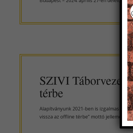
Budapest – 2024. április 27-én délelőtt 1
SZIVI Táborvezetők 
térbe
Alapítványunk 2021-ben is izgalmas képzé
vissza az offline térbe” mottó jellemezte 