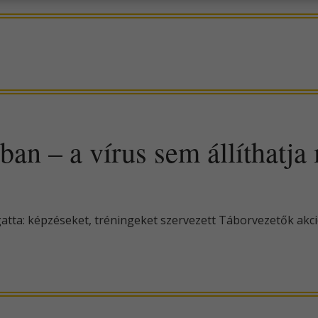
an – a vírus sem állíthatja
gatta: képzéseket, tréningeket szervezett Táborvezetők ak