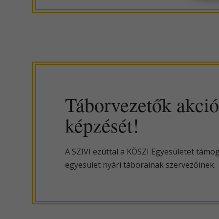
Táborvezetők akciób
képzését!
A SZIVI ezúttal a KÖSZI Egyesületet támo
egyesület nyári táborainak szervezőinek.