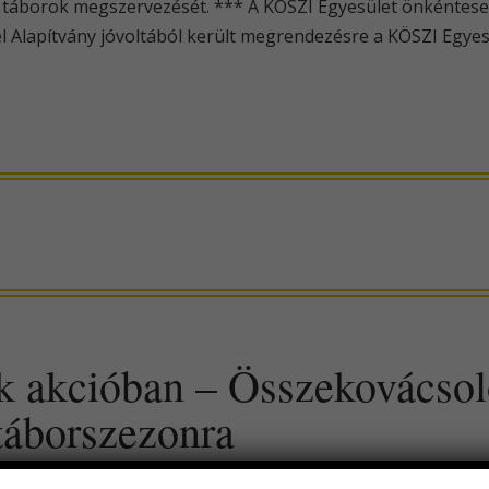
 táborok megszervezését. *** A KÖSZI Egyesület önkéntese
l Alapítvány jóvoltából került megrendezésre a KÖSZI Egyes
k akcióban – Összekovácsol
 táborszezonra