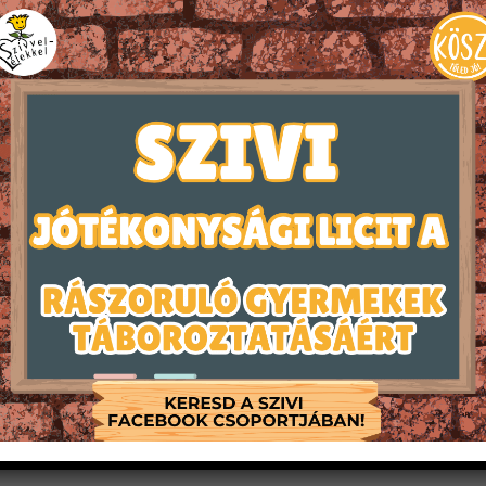
0:00 órától izgalmas esemény zajlott az Evangélikus Hittudo
akcióban – Online térből vi
s- és tréningsorozatot rendezett a KÖSZI Egyesületnek, mel
ebben az évben.