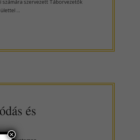
i számára szervezett Táborvezetők
ülettel …
ódás és
×