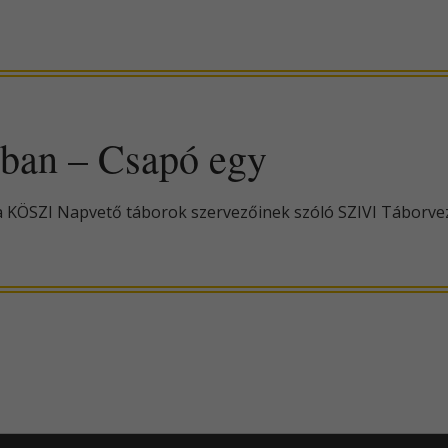
óban – Csapó egy
e a KÖSZI Napvető táborok szervezőinek szóló SZIVI Táborv