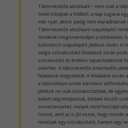
Táborvezetők akcióban! – nem csak a tábor
ismét kibújtak a földből, a nap sugarai eg
már nyár, akkor pedig nem maradhatnak el
Táborvezetők akcióban! csapatépítő rendez
mindenki megismerkedjen a többiekkel, ha
különböző csapatépítő játékok révén. A 
mégis szórakoztató feladatok során próbá
szórakozást és értékes tapasztalatokat h
sikerhez. A táborvezetők ismerkedős játé
feladatok megoldását. A feladatok során a 
a táborokban szinte bármikor előfordulhat
játékok ne csak szórakoztatóak, de egyb
kellett végrehajtaniuk, többek között szók
sorversenyeket, melyek mind hozzájárult
hozott, amit az is jól mutat, hogy miután 
nemcsak egy szórakoztató, hanem egy rend