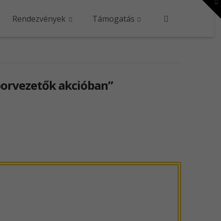
To
th
W
Rendezvények
Támogatás
orvezetők akcióban”